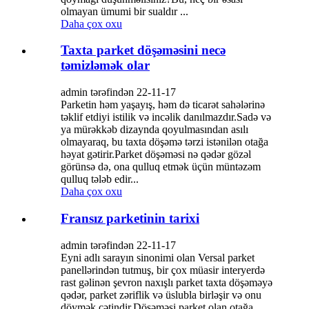
olmayan ümumi bir sualdır ...
Daha çox oxu
Taxta parket döşəməsini necə
təmizləmək olar
admin tərəfindən 22-11-17
Parketin həm yaşayış, həm də ticarət sahələrinə
təklif etdiyi istilik və incəlik danılmazdır.Sadə və
ya mürəkkəb dizaynda qoyulmasından asılı
olmayaraq, bu taxta döşəmə tərzi istənilən otağa
həyat gətirir.Parket döşəməsi nə qədər gözəl
görünsə də, ona qulluq etmək üçün müntəzəm
qulluq tələb edir...
Daha çox oxu
Fransız parketinin tarixi
admin tərəfindən 22-11-17
Eyni adlı sarayın sinonimi olan Versal parket
panellərindən tutmuş, bir çox müasir interyerdə
rast gəlinən şevron naxışlı parket taxta döşəməyə
qədər, parket zəriflik və üslubla birləşir və onu
döymək çətindir.Döşəməsi parket olan otağa