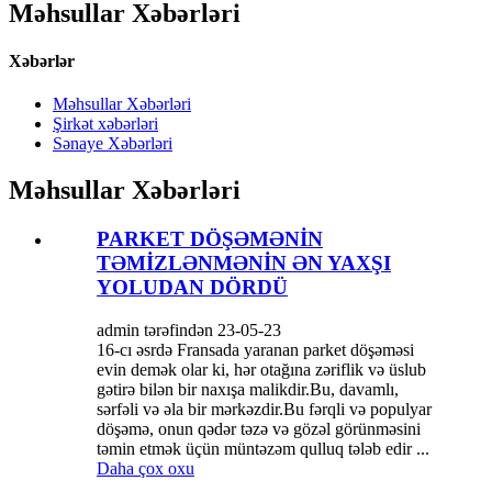
Məhsullar Xəbərləri
Xəbərlər
Məhsullar Xəbərləri
Şirkət xəbərləri
Sənaye Xəbərləri
Məhsullar Xəbərləri
PARKET DÖŞƏMƏNİN
TƏMİZLƏNMƏNİN ƏN YAXŞI
YOLUDAN DÖRDÜ
admin tərəfindən 23-05-23
16-cı əsrdə Fransada yaranan parket döşəməsi
evin demək olar ki, hər otağına zəriflik və üslub
gətirə bilən bir naxışa malikdir.Bu, davamlı,
sərfəli və əla bir mərkəzdir.Bu fərqli və populyar
döşəmə, onun qədər təzə və gözəl görünməsini
təmin etmək üçün müntəzəm qulluq tələb edir ...
Daha çox oxu