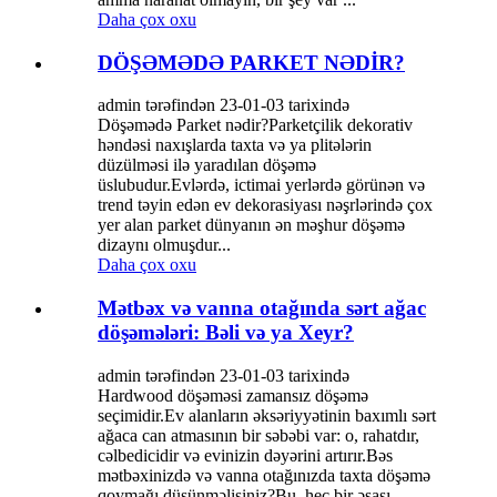
Daha çox oxu
DÖŞƏMƏDƏ PARKET NƏDİR?
admin tərəfindən 23-01-03 tarixində
Döşəmədə Parket nədir?Parketçilik dekorativ
həndəsi naxışlarda taxta və ya plitələrin
düzülməsi ilə yaradılan döşəmə
üslubudur.Evlərdə, ictimai yerlərdə görünən və
trend təyin edən ev dekorasiyası nəşrlərində çox
yer alan parket dünyanın ən məşhur döşəmə
dizaynı olmuşdur...
Daha çox oxu
Mətbəx və vanna otağında sərt ağac
döşəmələri: Bəli və ya Xeyr?
admin tərəfindən 23-01-03 tarixində
Hardwood döşəməsi zamansız döşəmə
seçimidir.Ev alanların əksəriyyətinin baxımlı sərt
ağaca can atmasının bir səbəbi var: o, rahatdır,
cəlbedicidir və evinizin dəyərini artırır.Bəs
mətbəxinizdə və vanna otağınızda taxta döşəmə
qoymağı düşünməlisiniz?Bu, heç bir əsası