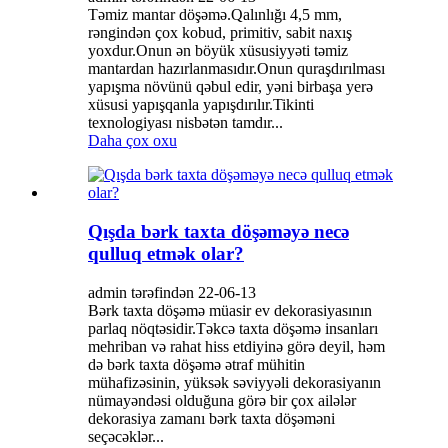
Təmiz mantar döşəmə.Qalınlığı 4,5 mm,
rəngindən çox kobud, primitiv, sabit naxış
yoxdur.Onun ən böyük xüsusiyyəti təmiz
mantardan hazırlanmasıdır.Onun quraşdırılması
yapışma növünü qəbul edir, yəni birbaşa yerə
xüsusi yapışqanla yapışdırılır.Tikinti
texnologiyası nisbətən tamdır...
Daha çox oxu
Qışda bərk taxta döşəməyə necə
qulluq etmək olar?
admin tərəfindən 22-06-13
Bərk taxta döşəmə müasir ev dekorasiyasının
parlaq nöqtəsidir.Təkcə taxta döşəmə insanları
mehriban və rahat hiss etdiyinə görə deyil, həm
də bərk taxta döşəmə ətraf mühitin
mühafizəsinin, yüksək səviyyəli dekorasiyanın
nümayəndəsi olduğuna görə bir çox ailələr
dekorasiya zamanı bərk taxta döşəməni
seçəcəklər...