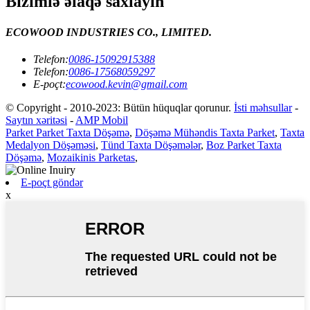
Bizimlə əlaqə saxlayın
ECOWOOD INDUSTRIES CO., LIMITED.
Telefon:
0086-15092915388
Telefon:
0086-17568059297
E-poçt:
ecowood.kevin@gmail.com
© Copyright - 2010-2023: Bütün hüquqlar qorunur.
İsti məhsullar
-
Saytın xəritəsi
-
AMP Mobil
Parket Parket Taxta Döşəmə
,
Döşəmə Mühəndis Taxta Parket
,
Taxta
Medalyon Döşəməsi
,
Tünd Taxta Döşəmələr
,
Boz Parket Taxta
Döşəmə
,
Mozaikinis Parketas
,
E-poçt göndər
x