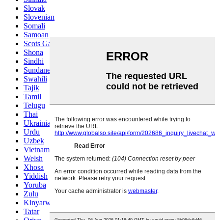
Slovak
Slovenian
Somali
Samoan
Scots Gaelic
Shona
Sindhi
Sundanese
Swahili
Tajik
Tamil
Telugu
Thai
Ukrainian
Urdu
Uzbek
Vietnamese
Welsh
Xhosa
Yiddish
Yoruba
Zulu
Kinyarwanda
Tatar