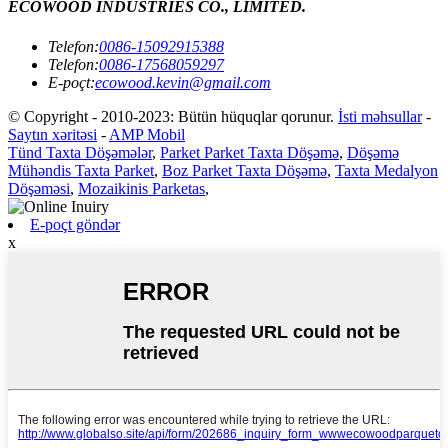
ECOWOOD INDUSTRIES CO., LIMITED.
Telefon:
0086-15092915388
Telefon:
0086-17568059297
E-poçt:
ecowood.kevin@gmail.com
© Copyright - 2010-2023: Bütün hüquqlar qorunur.
İsti məhsullar
-
Saytın xəritəsi
-
AMP Mobil
Tünd Taxta Döşəmələr
,
Parket Parket Taxta Döşəmə
,
Döşəmə
Mühəndis Taxta Parket
,
Boz Parket Taxta Döşəmə
,
Taxta Medalyon
Döşəməsi
,
Mozaikinis Parketas
,
E-poçt göndər
x