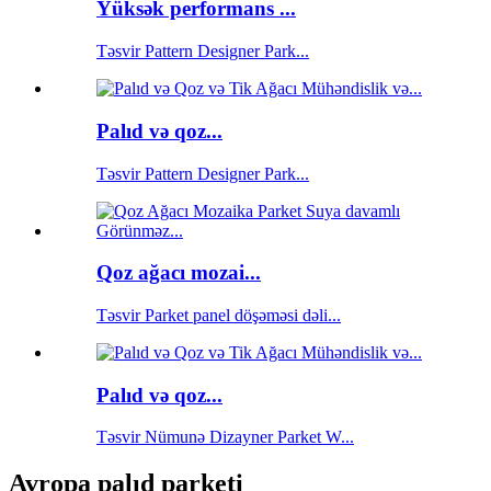
Yüksək performans ...
Təsvir Pattern Designer Park...
Palıd və qoz...
Təsvir Pattern Designer Park...
Qoz ağacı mozai...
Təsvir Parket panel döşəməsi dəli...
Palıd və qoz...
Təsvir Nümunə Dizayner Parket W...
Avropa palıd parketi