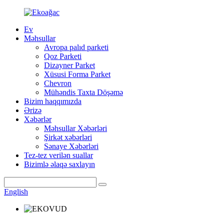
Ev
Məhsullar
Avropa palıd parketi
Qoz Parketi
Dizayner Parket
Xüsusi Forma Parket
Chevron
Mühəndis Taxta Döşəmə
Bizim haqqımızda
Ərizə
Xəbərlər
Məhsullar Xəbərləri
Şirkət xəbərləri
Sənaye Xəbərləri
Tez-tez verilən suallar
Bizimlə əlaqə saxlayın
English