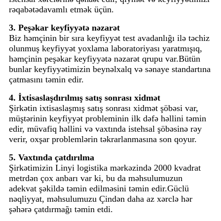
rəqabətədavamlı etmək üçün.
3. Peşəkar keyfiyyətə nəzarət
Biz həmçinin bir sıra keyfiyyət test avadanlığı ilə təchiz
olunmuş keyfiyyət yoxlama laboratoriyası yaratmışıq,
həmçinin peşəkar keyfiyyətə nəzarət qrupu var.Bütün
bunlar keyfiyyətimizin beynəlxalq və sənaye standartına
çatmasını təmin edir.
4. İxtisaslaşdırılmış satış sonrası xidmət
Şirkətin ixtisaslaşmış satış sonrası xidmət şöbəsi var,
müştərinin keyfiyyət probleminin ilk dəfə həllini təmin
edir, müvafiq həllini və vaxtında istehsal şöbəsinə rəy
verir, oxşar problemlərin təkrarlanmasına son qoyur.
5. Vaxtında çatdırılma
Şirkətimizin Linyi logistika mərkəzində 2000 kvadrat
metrdən çox anbarı var ki, bu da məhsulumuzun
adekvat şəkildə təmin edilməsini təmin edir.Güclü
nəqliyyat, məhsulumuzu Çindən daha az xərclə hər
şəhərə çatdırmağı təmin etdi.