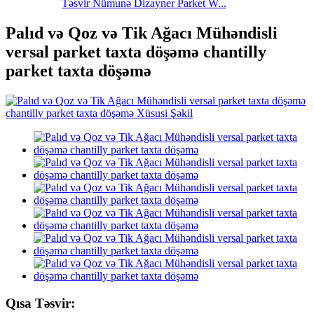
Təsvir Nümunə Dizayner Parket W...
Palıd və Qoz və Tik Ağacı Mühəndisli
versal parket taxta döşəmə chantilly
parket taxta döşəmə
Qısa Təsvir: