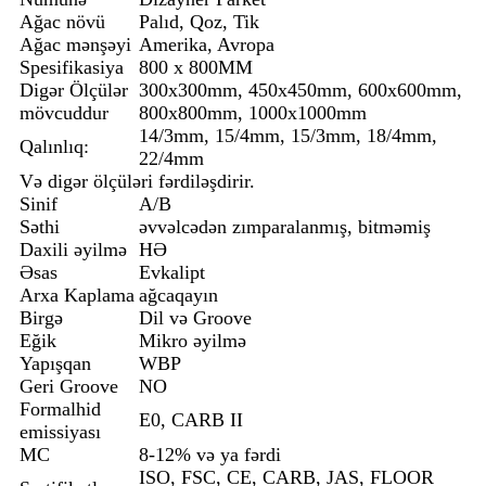
Ağac növü
Palıd, Qoz, Tik
Ağac mənşəyi
Amerika, Avropa
Spesifikasiya
800 x 800MM
Digər Ölçülər
300x300mm, 450x450mm, 600x600mm,
mövcuddur
800x800mm, 1000x1000mm
14/3mm, 15/4mm, 15/3mm, 18/4mm,
Qalınlıq:
22/4mm
Və digər ölçüləri fərdiləşdirir.
Sinif
A/B
Səthi
əvvəlcədən zımparalanmış, bitməmiş
Daxili əyilmə
HƏ
Əsas
Evkalipt
Arxa Kaplama
ağcaqayın
Birgə
Dil və Groove
Eğik
Mikro əyilmə
Yapışqan
WBP
Geri Groove
NO
Formalhid
E0, CARB II
emissiyası
MC
8-12% və ya fərdi
ISO, FSC, CE, CARB, JAS, FLOOR