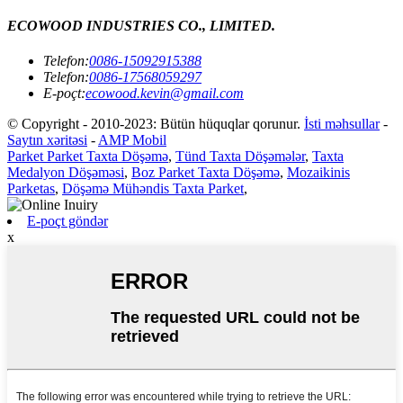
ECOWOOD INDUSTRIES CO., LIMITED.
Telefon:
0086-15092915388
Telefon:
0086-17568059297
E-poçt:
ecowood.kevin@gmail.com
© Copyright - 2010-2023: Bütün hüquqlar qorunur.
İsti məhsullar
-
Saytın xəritəsi
-
AMP Mobil
Parket Parket Taxta Döşəmə
,
Tünd Taxta Döşəmələr
,
Taxta
Medalyon Döşəməsi
,
Boz Parket Taxta Döşəmə
,
Mozaikinis
Parketas
,
Döşəmə Mühəndis Taxta Parket
,
E-poçt göndər
x