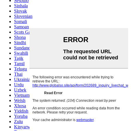
Sesotho
Sinhala
Slovak
Slovenian
Somali
Samoan
Scots Gaelic
Shona
Sindhi
Sundanese
Swahili
Tajik
Tamil
Telugu
Thai
Ukrainian
Urdu
Uzbek
Vietnamese
Welsh
Xhosa
Yiddish
Yoruba
Zulu
Kinyarwanda