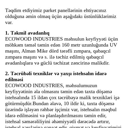
Təqdim etdiyimiz parket panellərinin ehtiyacınız
olduğuna əmin olmaq üçün aşağıdakı üstünlüklərimiz
var.
1. Təkmil avadanlıq
ECOWOOD INDUSTRIES məhsulun keyfiyyəti üçün
möhkəm təməl təmin edən 160 metr uzunluğunda UV
maşını, Alman Mike dörd tərəfli zımpara, qabaqcıl
zımpara maşını və s. ilə təchiz edilmiş qabaqcıl
avadanlıqlara və güclü təchizat zəncirinə malikdir.
2. Təcrübəli texniklər və yaxşı istehsalın idarə
edilməsi
ECOWOOD INDUSTRIES, məhsulumuzun
keyfiyyətinin əla olmasını təmin edən taxta döşəmə
istehsalında 15 ildən çox təcrübəyə malik texnikləri işə
götürmüşdür.Bundan əlavə, 10 ildir ki, taxta döşəmə
üzərində işləyən rəhbər işçimiz var, istehsalın məqbul
idarə edilməsini və planlaşdırılmasını təmin edir,
istehsal səmərəliliyini əhəmiyyətli dərəcədə artırır,
istehsal xərclərinə qənaət edir, qiymət və keyfiyyətimizi