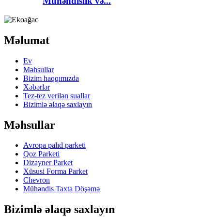
Mühəndislik və...
Məlumat
Ev
Məhsullar
Bizim haqqımızda
Xəbərlər
Tez-tez verilən suallar
Bizimlə əlaqə saxlayın
Məhsullar
Avropa palıd parketi
Qoz Parketi
Dizayner Parket
Xüsusi Forma Parket
Chevron
Mühəndis Taxta Döşəmə
Bizimlə əlaqə saxlayın