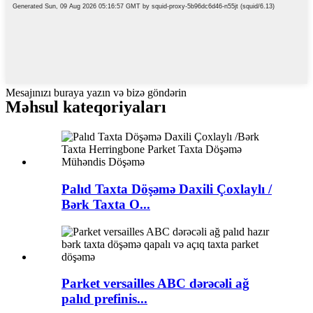
Mesajınızı buraya yazın və bizə göndərin
Məhsul kateqoriyaları
Palıd Taxta Döşəmə Daxili Çoxlaylı /
Bərk Taxta O...
Parket versailles ABC dərəcəli ağ
palıd prefinis...