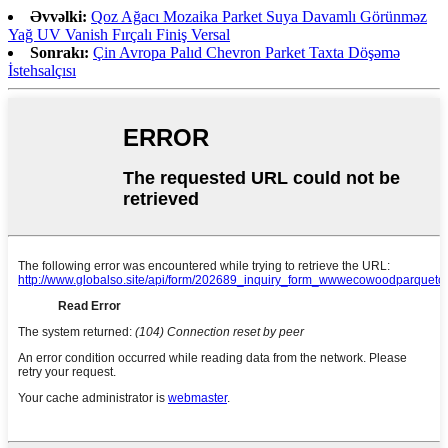
Əvvəlki:
Qoz Ağacı Mozaika Parket Suya Davamlı Görünməz
Yağ UV Vanish Fırçalı Finiş Versal
Sonrakı:
Çin Avropa Palıd Chevron Parket Taxta Döşəmə
İstehsalçısı