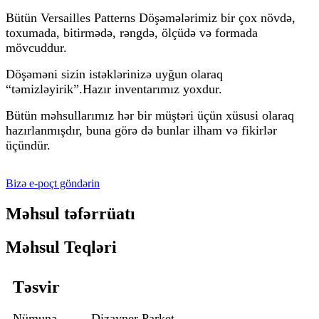
Bütün Versailles Patterns Döşəmələrimiz bir çox növdə,
toxumada, bitirmədə, rəngdə, ölçüdə və formada
mövcuddur.
Döşəməni sizin istəklərinizə uyğun olaraq
“təmizləyirik”.Hazır inventarımız yoxdur.
Bütün məhsullarımız hər bir müştəri üçün xüsusi olaraq
hazırlanmışdır, buna görə də bunlar ilham və fikirlər
üçündür.
Bizə e-poçt göndərin
Məhsul təfərrüatı
Məhsul Teqləri
Təsvir
Nümunə
Dizayner Parket