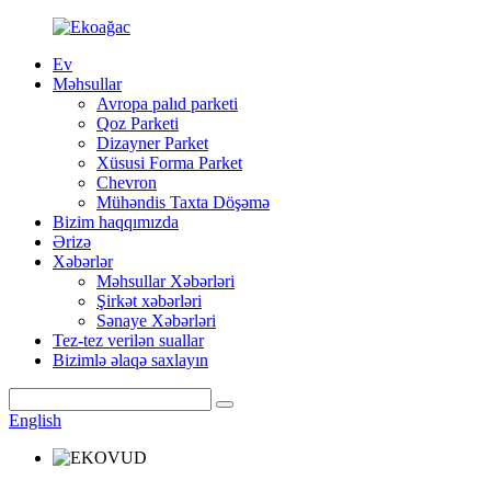
Ev
Məhsullar
Avropa palıd parketi
Qoz Parketi
Dizayner Parket
Xüsusi Forma Parket
Chevron
Mühəndis Taxta Döşəmə
Bizim haqqımızda
Ərizə
Xəbərlər
Məhsullar Xəbərləri
Şirkət xəbərləri
Sənaye Xəbərləri
Tez-tez verilən suallar
Bizimlə əlaqə saxlayın
English