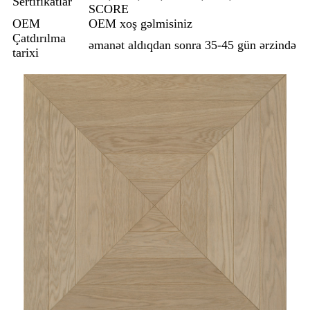
Sertifikatlar
SCORE
OEM
OEM xoş gəlmisiniz
Çatdırılma
əmanət aldıqdan sonra 35-45 gün ərzində
tarixi