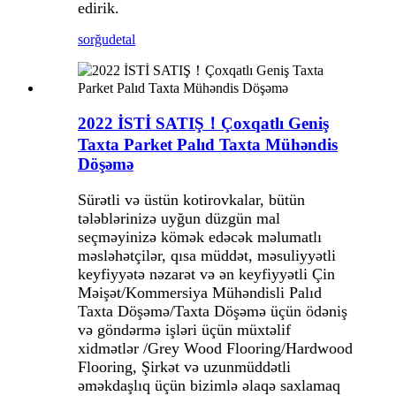
edirik.
sorğu
detal
2022 İSTİ SATIŞ！Çoxqatlı Geniş
Taxta Parket Palıd Taxta Mühəndis
Döşəmə
Sürətli və üstün kotirovkalar, bütün
tələblərinizə uyğun düzgün mal
seçməyinizə kömək edəcək məlumatlı
məsləhətçilər, qısa müddət, məsuliyyətli
keyfiyyətə nəzarət və ən keyfiyyətli Çin
Məişət/Kommersiya Mühəndisli Palıd
Taxta Döşəmə/Taxta Döşəmə üçün ödəniş
və göndərmə işləri üçün müxtəlif
xidmətlər /Grey Wood Flooring/Hardwood
Flooring, Şirkət və uzunmüddətli
əməkdaşlıq üçün bizimlə əlaqə saxlamaq