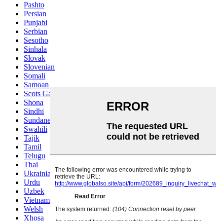
Pashto
Persian
Punjabi
Serbian
Sesotho
Sinhala
Slovak
Slovenian
Somali
Samoan
Scots Gaelic
Shona
Sindhi
Sundanese
Swahili
Tajik
Tamil
Telugu
Thai
Ukrainian
Urdu
Uzbek
Vietnamese
Welsh
Xhosa