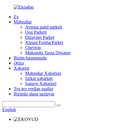
Ev
Məhsullar
Avropa palıd parketi
Qoz Parketi
Dizayner Parket
Xüsusi Forma Parket
Chevron
Mühəndis Taxta Döşəmə
Bizim haqqımızda
Ərizə
Xəbərlər
Məhsullar Xəbərləri
Şirkət xəbərləri
Sənaye Xəbərləri
Tez-tez verilən suallar
Bizimlə əlaqə saxlayın
English