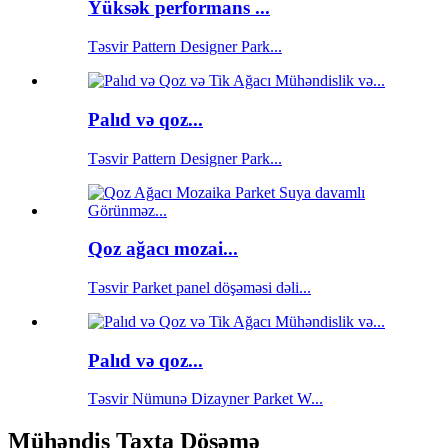
Yüksək performans ...
Təsvir Pattern Designer Park...
Palıd və qoz...
Təsvir Pattern Designer Park...
Qoz ağacı mozai...
Təsvir Parket panel döşəməsi dəli...
Palıd və qoz...
Təsvir Nümunə Dizayner Parket W...
Mühəndis Taxta Döşəmə