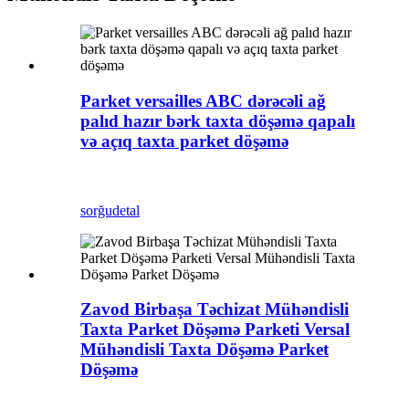
Parket versailles ABC dərəcəli ağ
palıd hazır bərk taxta döşəmə qapalı
və açıq taxta parket döşəmə
sorğu
detal
Zavod Birbaşa Təchizat Mühəndisli
Taxta Parket Döşəmə Parketi Versal
Mühəndisli Taxta Döşəmə Parket
Döşəmə