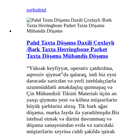
sorğu
detal
Palıd Taxta Döşəmə Daxili Çoxlaylı
/Bərk Taxta Herringbone Parket
Taxta Döşəmə Mühəndis Döşəmə
“Yüksək keyfiyyət, operativ çatdırılma,
aqressiv qiymət”də qalaraq, indi biz eyni
dərəcədə xaricdən və yerli istehlakçılarla
uzunmüddətli əməkdaşlıq qurmuşuq və
Çin Mühəndisli Tikinti Materialı üçün ən
yaxşı qiymətə yeni və köhnə müştərilərin
böyük şərhlərini alırıq. Tik bərk ağac
döşəmə, marka fayda ilə yaradılmışdır.Biz
istehsal etmək və dürüst davranmaq və
döşəmə sənayesindən evdə və xaricdəki
müştərilərin xeyrinə ciddi şəkildə iştirak