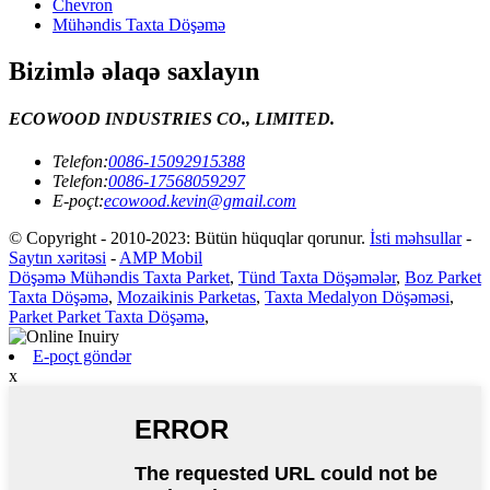
Chevron
Mühəndis Taxta Döşəmə
Bizimlə əlaqə saxlayın
ECOWOOD INDUSTRIES CO., LIMITED.
Telefon:
0086-15092915388
Telefon:
0086-17568059297
E-poçt:
ecowood.kevin@gmail.com
© Copyright - 2010-2023: Bütün hüquqlar qorunur.
İsti məhsullar
-
Saytın xəritəsi
-
AMP Mobil
Döşəmə Mühəndis Taxta Parket
,
Tünd Taxta Döşəmələr
,
Boz Parket
Taxta Döşəmə
,
Mozaikinis Parketas
,
Taxta Medalyon Döşəməsi
,
Parket Parket Taxta Döşəmə
,
E-poçt göndər
x