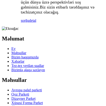
üçün dünya üzrə perspektivləri xoş
gəlmisiniz.Biz sizin etibarlı tərəfdaşınız və
təchizatçınız olacağıq.
sorğu
detal
Məlumat
Ev
Məhsullar
Bizim haqqımızda
Xəbərlər
Tez-tez verilən suallar
Bizimlə əlaqə saxlayın
Məhsullar
Avropa palıd parketi
Qoz Parketi
Dizayner Parket
Xüsusi Forma Parket